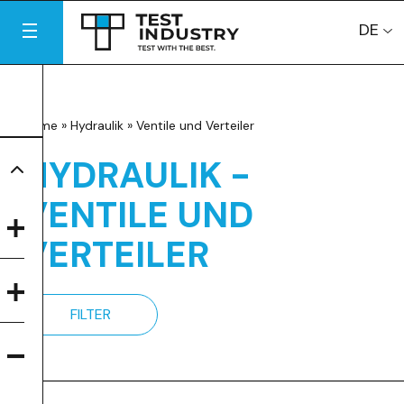
DE
Home
»
Hydraulik
»
Ventile und Verteiler
HYDRAULIK -
VENTILE UND
VERTEILER
FILTER