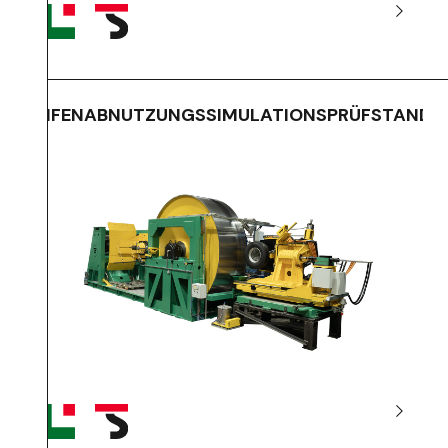
REIFENABNUTZUNGSSIMULATIONSPRÜFSTAND