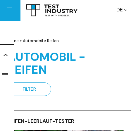
DE
Home
»
Automobil
»
Reifen
AUTOMOBIL -
REIFEN
n
FILTER
REIFEN-LEERLAUF-TESTER