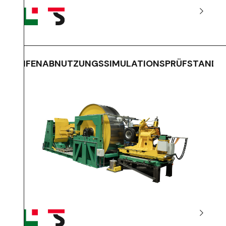
REIFENABNUTZUNGSSIMULATIONSPRÜFSTAND